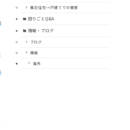
集合住宅→戸建てでの被害
困りごとQ&A
会
情報・ブログ
て
ブログ
情報
本
海外
全
よ