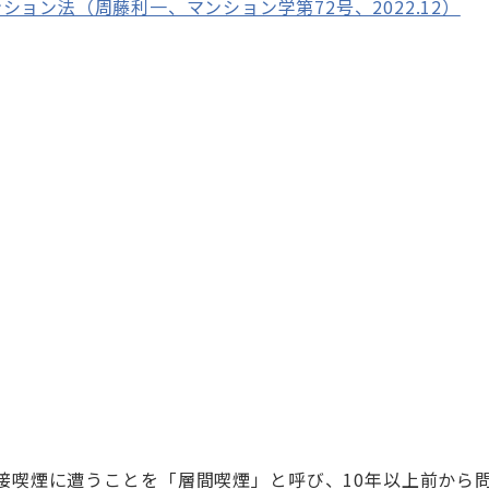
ョン法（周藤利一、マンション学第72号、2022.12）
接喫煙に遭うことを「層間喫煙」と呼び、10年以上前から