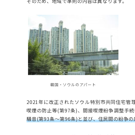
そのため、地域で準則の内容は異なります。
韓国・ソウルのアパート
2021年に改正されたソウル特別市共同住宅管
喫煙の防止等(第97条)、間接喫煙紛争調整手続等
騒音(第93条～第96条)と並び、住民間の紛争の