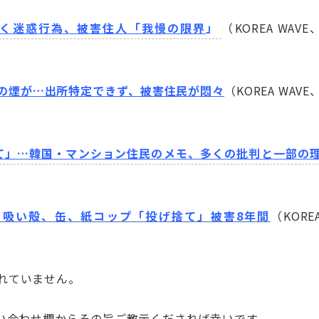
続く迷惑行為、被害住人「我慢の限界
」
（KOREA WAVE
の煙が…出所特定できず、被害住民が悶々
（KOREA WAVE
て」…韓国・マンション住民のメモ、多くの批判と一部の
ら吸い殻、缶、紙コップ「投げ捨て」被害8年間
（KORE
かれていません。
い合わせ欄からその旨ご教示くだされば幸いです。