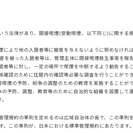
いう法律があり、間接喫煙(受動喫煙、以下同じ)に関する
煙により他の入居者等に被害を与えないように努めなけれ
被害を被った入居者等は、管理主体に間接喫煙発生事実を報
居者等に対し、一定の場所で喫煙を中断するよう勧告する
係確認のために住居内の確認等必要な調査を行うことがで
間接喫煙の予防、紛争の調整のための教育を実施することが
紛争の予防、調整、教育等のために自治的な組織を設置して
す。
管理規約の準則を定めるのは広域自治体の長で、この準則
す。この準則が、日本における標準管理規約にあたります