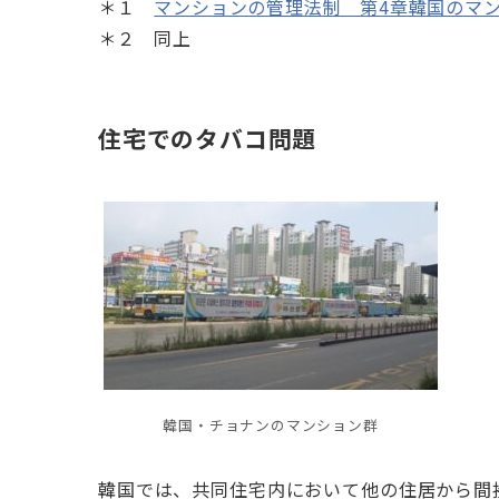
＊１
マンションの管理法制 第4章韓国のマンシ
＊２ 同上
住宅でのタバコ問題
韓国・チョナンのマンション群
韓国では、共同住宅内において他の住居から間